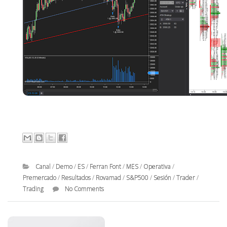
Canal
/
Demo
/
ES
/
Ferran Font
/
MES
/
Operativa
/
Premercado
/
Resultados
/
Rovamad
/
S&P500
/
Sesión
/
Trader
/
Trading
No Comments
a
l