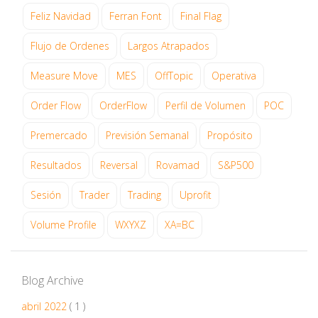
Feliz Navidad
Ferran Font
Final Flag
Flujo de Ordenes
Largos Atrapados
Measure Move
MES
OffTopic
Operativa
Order Flow
OrderFlow
Perfil de Volumen
POC
Premercado
Previsión Semanal
Propósito
Resultados
Reversal
Rovamad
S&P500
Sesión
Trader
Trading
Uprofit
Volume Profile
WXYXZ
XA=BC
Blog Archive
abril 2022
( 1 )