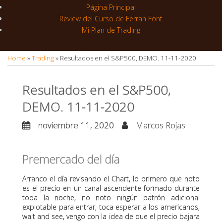
r
r
Página Principal
a
Review del Curso de Ferran Font
Mi Plan de Trading
m
Home
»
Trading
»
Resultados en el S&P500, DEMO. 11-11-2020
Resultados en el S&P500,
DEMO. 11-11-2020
noviembre 11, 2020
Marcos Rojas
Premercado del día
Arranco el día revisando el Chart, lo primero que noto
es el precio en un canal ascendente formado durante
toda la noche, no noto ningún patrón adicional
explotable para entrar, toca esperar a los americanos,
wait and see, vengo con la idea de que el precio bajara