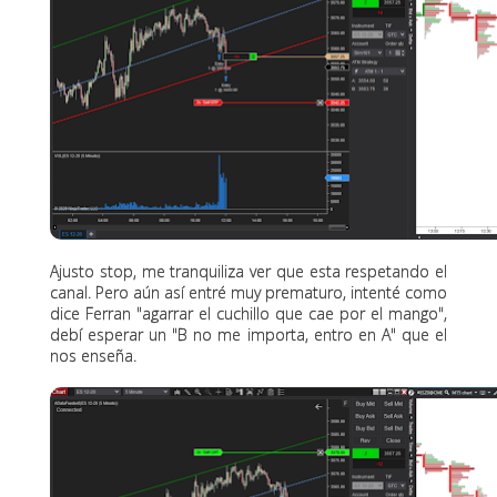
Ajusto stop, me tranquiliza ver que esta respetando el
canal. Pero aún así entré muy prematuro, intenté como
dice Ferran "agarrar el cuchillo que cae por el mango",
debí esperar un "B no me importa, entro en A" que el
nos enseña.