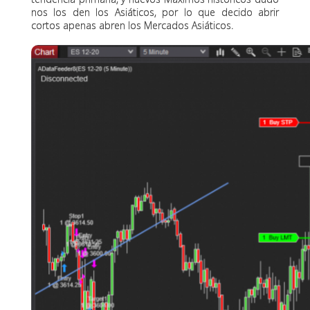
nos los den los Asiáticos, por lo que decido abrir
cortos apenas abren los Mercados Asiáticos.