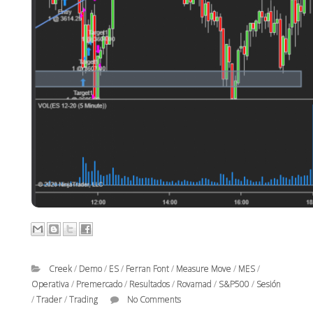
Creek
/
Demo
/
ES
/
Ferran Font
/
Measure Move
/
MES
/
Operativa
/
Premercado
/
Resultados
/
Rovamad
/
S&P500
/
Sesión
/
Trader
/
Trading
No Comments