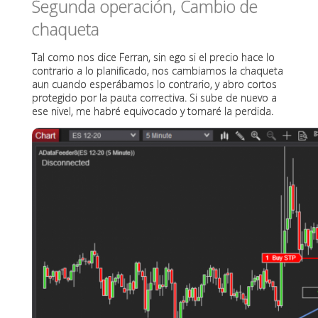
Segunda operación, Cambio de
chaqueta
Tal como nos dice Ferran, sin ego si el precio hace lo
contrario a lo planificado, nos cambiamos la chaqueta
aun cuando esperábamos lo contrario, y abro cortos
protegido por la pauta correctiva. Si sube de nuevo a
ese nivel, me habré equivocado y tomaré la perdida.