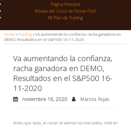
r
r
Página Principal
a
Review del Curso de Ferran Font
Mi Plan de Trading
m
Home
»
Trading
»
Va aumentando la confianza, racha ganadora en
DEMO, Resultados en el S&P500 16-11-2020
Va aumentando la confianza,
racha ganadora en DEMO,
Resultados en el S&P500 16-
11-2020
noviembre 16, 2020
Marcos Rojas
Antes que todo, al cerrar el viernes los mercados, noté en