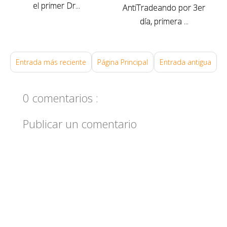
el primer Dr...
AntiTradeando por 3er
0
día, primera ...
2
0
Entrada más reciente
Página Principal
Entrada antigua
0 comentarios :
Publicar un comentario