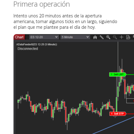
Primera operación
Intento unos 20 minutos antes de la apertura
americana, tomar algunos ticks en un largo, siguiendo
el plan que me plantee para el día de hoy.