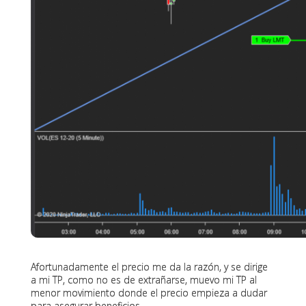
Afortunadamente el precio me da la razón, y se dirige
a mi TP, como no es de extrañarse, muevo mi TP al
menor movimiento donde el precio empieza a dudar
para asegurar beneficios.