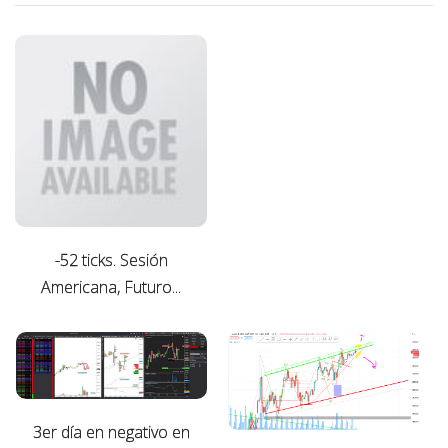
a
l
a
/
s
n
o
v
i
e
-52 ticks. Sesión
m
Americana, Futuro...
b
r
e
1
6
,
3er día en negativo en
2