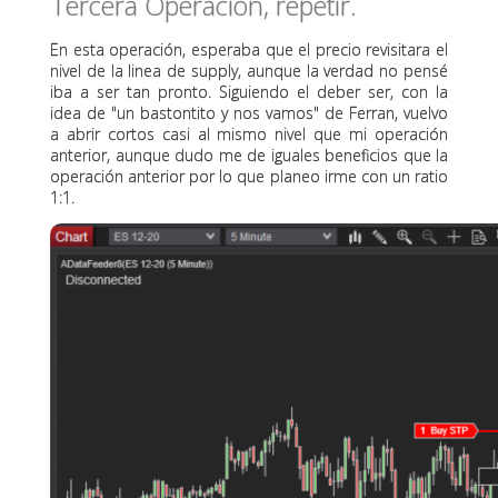
Tercera Operación, repetir.
En esta operación, esperaba que el precio revisitara el
nivel de la linea de supply, aunque la verdad no pensé
iba a ser tan pronto. Siguiendo el deber ser, con la
idea de "un bastontito y nos vamos" de Ferran, vuelvo
a abrir cortos casi al mismo nivel que mi operación
anterior, aunque dudo me de iguales beneficios que la
operación anterior por lo que planeo irme con un ratio
1:1.