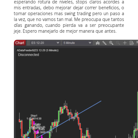
esperando rotura de niveles, stops claros acordes a
mis entradas, debo mejorar dejar correr beneficios, o
tomar operaciones mas swing trading pero un paso a
la vez, que no vamos tan mal. Me preocupa que tantos
días ganando, cuando pierda va a ser preocupante
jeje. Espero manejarlo de mejor manera que antes.