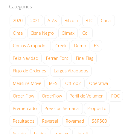
Categories
2020
2021
ATAS
Bitcoin
BTC
Canal
Cinta
Cisne Negro
Climax
Coil
Cortos Atrapados
Creek
Demo
ES
Feliz Navidad
Ferran Font
Final Flag
Flujo de Ordenes
Largos Atrapados
Measure Move
MES
OffTopic
Operativa
Order Flow
OrderFlow
Perfil de Volumen
POC
Premercado
Previsión Semanal
Propósito
Resultados
Reversal
Rovamad
S&P500
Sesión
Trader
Trading
Uprofit