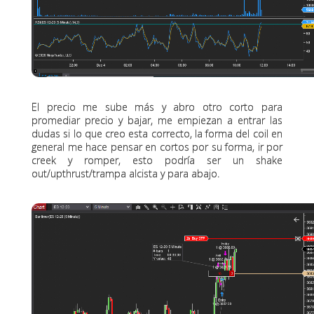
El precio me sube más y abro otro corto para
promediar precio y bajar, me empiezan a entrar las
dudas si lo que creo esta correcto, la forma del coil en
general me hace pensar en cortos por su forma, ir por
creek y romper, esto podría ser un shake
out/upthrust/trampa alcista y para abajo.