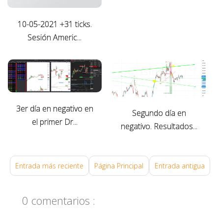
i
e
10-05-2021 +31 ticks.
m
Sesión Americ...
b
r
e
0
4
,
3er día en negativo en
2
Segundo día en
el primer Dr...
0
negativo. Resultados...
2
0
Entrada más reciente
Página Principal
Entrada antigua
0 comentarios :