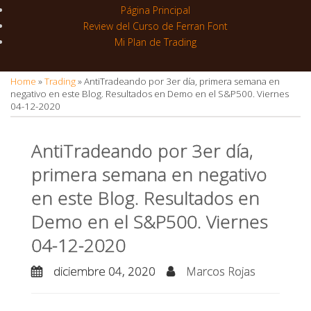
r
r
Página Principal
a
Review del Curso de Ferran Font
Mi Plan de Trading
m
Home
»
Trading
»
AntiTradeando por 3er día, primera semana en
negativo en este Blog. Resultados en Demo en el S&P500. Viernes
04-12-2020
AntiTradeando por 3er día,
primera semana en negativo
en este Blog. Resultados en
Demo en el S&P500. Viernes
04-12-2020
diciembre 04, 2020
Marcos Rojas